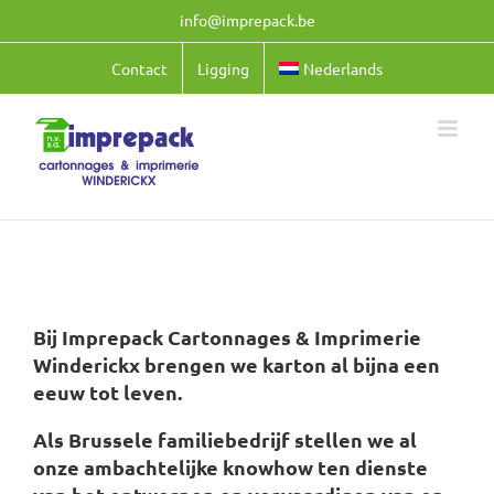
Ga
info@imprepack.be
naar
inhoud
Contact
Ligging
Nederlands
Bij Imprepack Cartonnages & Imprimerie
Winderickx brengen we karton al bijna een
eeuw tot leven.
Als Brussele familiebedrijf stellen we al
onze ambachtelijke knowhow ten dienste