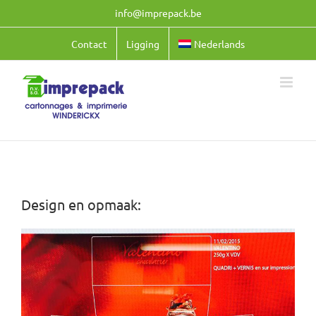
Ga
info@imprepack.be
naar
inhoud
Contact
Ligging
Nederlands
Design en opmaak: