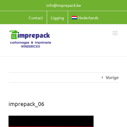
Ga
info@imprepack.be
naar
inhoud
Contact
Ligging
Nederlands
Vorige
imprepack_06