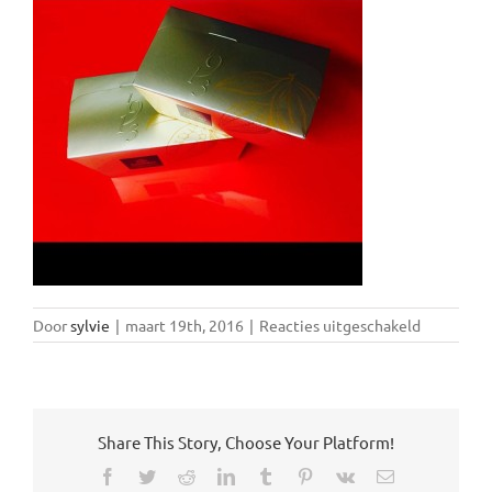
voor
Door
sylvie
|
maart 19th, 2016
|
Reacties uitgeschakeld
imprepac
Share This Story, Choose Your Platform!
Facebook
Twitter
Reddit
LinkedIn
Tumblr
Pinterest
Vk
E-