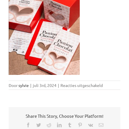
voor
Door
sylvie
|
juli 3rd, 2024
|
Reacties uitgeschakeld
venstering
2
Share This Story, Choose Your Platform!
Facebook
Twitter
Reddit
LinkedIn
Tumblr
Pinterest
Vk
E-