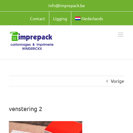
Ga
info@imprepack.be
naar
inhoud
Contact
Ligging
Nederlands
Vorige
venstering 2